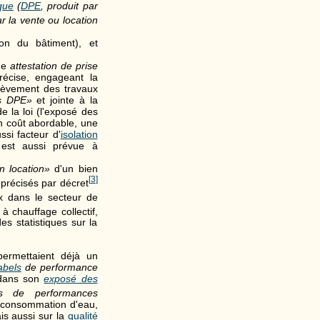
que
(
DPE
, produit par
r la vente ou location
ion du bâtiment), et
une
attestation de prise
écise, engageant la
chèvement des travaux
es DPE»
et jointe à la
e la loi (l'exposé des
n coût abordable, une
ssi facteur d'
isolation
st aussi prévue à
n location»
d'un bien
[
3
]
 précisés par décret
x dans le secteur de
à chauffage collectif,
es statistiques sur la
ermettaient déjà un
abels
de performance
 dans son
exposé des
es de performances
 consommation d'eau,
is aussi sur la
qualité