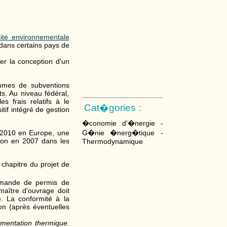
ité environnementale
dans certains pays de
er la conception d'un
mmes de subventions
s. Au niveau fédéral,
es frais relatifs à le
Cat�gories :
if intégré de gestion
�conomie d'�nergie -
G�nie �nerg�tique -
 2010 en Europe, une
tion en 2007 dans les
Thermodynamique
n chapitre du projet de
demande de permis de
maître d'ouvrage doit
. La conformité à la
ion (après éventuelles
lementation thermique.