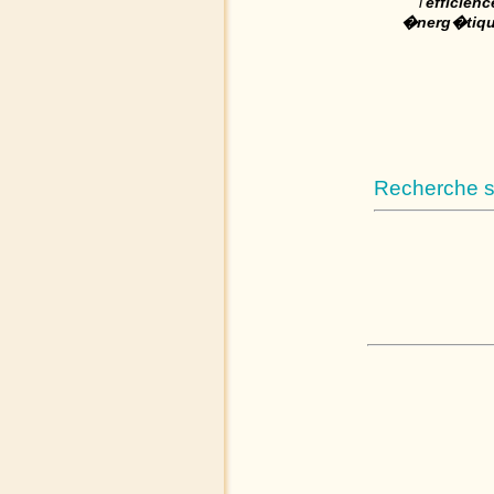
"l'
efficienc
�nerg�tiq
Recherche su