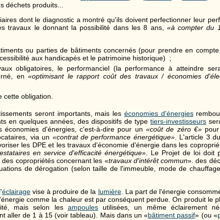
es déchets produits...
iaires dont le diagnostic a montré qu'ils doivent perfectionner leur p
les travaux le donnant la possibilité dans les 8 ans,
«à compter du 1
âtiments ou parties de bâtiments concernés (pour prendre en compte 
cessibilité aux handicapés et le patrimoine historique) ;
vaux obligatoires, le performanciel (la performance à atteindre se
erné, en
«optimisant le rapport coût des travaux / économies d'élect
 cette obligation.
tissements seront importants, mais les
économies d'énergies
rembour
ts en quelques années, des dispositifs de type
tiers-investisseurs
sero
s économies d'énergies, c'est-à-dire pour un
«coût de zéro €»
pour 
ocataires, via un
«contrat de performance énergétique»
. L'article 3 d
voriser les DPE et les travaux d'économie d'énergie dans les coproprié
estataires en service d'efficacité énergétique»
. Le Projet de loi doit 
n des copropriétés concernant les «
travaux d'intérêt commun
». des déc
tuations de dérogation (selon taille de l'immeuble, mode de chauffage, 
'
éclairage
vise à produire de la
lumière
. La part de l'énergie consomm
'énergie comme la chaleur est par conséquent perdue. On produit le pl
icité, mais selon les
ampoules
utilisées, un même éclairement néc
t aller de 1 à 15 (voir tableau). Mais dans un «
bâtiment passif
» (ou «