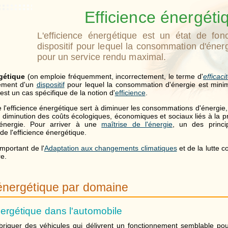
Efficience énergéti
L'efficience énergétique est un état de fon
dispositif pour lequel la consommation d'éner
pour un service rendu maximal.
rgétique
(on emploie fréquemment, incorrectement, le terme d'
efficac
nement d'un
dispositif
pour lequel la consommation d'énergie est minim
st un cas spécifique de la notion d'
efficience
.
 l'efficience énergétique sert à diminuer les consommations d'énergie,
a diminution des coûts écologiques, économiques et sociaux liés à la pr
énergie. Pour arriver à une
maîtrise de l'énergie
, un des princi
e l'efficience énergétique.
mportant de l'
Adaptation aux changements climatiques
et de la lutte c
re.
 énergétique par domaine
nergétique dans l'automobile
fabriquer des véhicules qui délivrent un fonctionnement semblable 