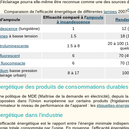
 d'éclairage pourra elle-même être reconnue comme une des sources 
[
Comparaison de l'efficacité énergétique de différentes
lampes
2007
Efficacité comparé à l'
ampoule
 d'ampoule
Rende
à incandescence
ndescence
(tungstène)
1
12 
ènes
à basse tension
1.5
18 (
20 à 100 (
troluminescente
1.5 à 8
quel
fluorescent
6
70 (4
 fluocompacte
6
70 (
dium
basse pression
8 à 17
100
clairage urbain)
nergétique des produits de consommations durables
ne politique de MDE (Maîtrise de la demande en électricité), depuis la
apposées dans l'Union européenne sur certains produits (frigidair
mmateur le niveau de performance de l'appareil : les
étiquettes-énergi
ergétique dans l'industrie
l'efficacité énergétique est le rapport entre l'énergie minimale indispe
nergie totale consommée par l'usine. En moyenne, l'efficacité énergéti