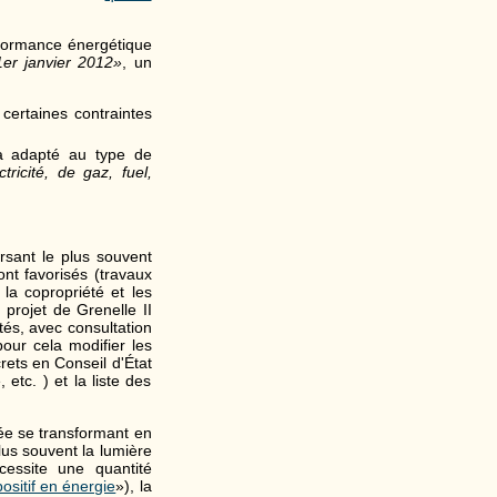
erformance énergétique
er janvier 2012»
, un
certaines contraintes
ra adapté au type de
ricité, de gaz, fuel,
sant le plus souvent
nt favorisés (travaux
la copropriété et les
u projet de Grenelle II
tés, avec consultation
pour cela modifier les
rets en Conseil d'État
etc. ) et la liste des
ée se transformant en
us souvent la lumière
essite une quantité
positif en énergie
»), la