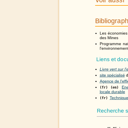
Bibliograph
Les économies d
des Mines
Programme nati
l'environnement
Liens et do
Livre vert sur l
site spécialisé
d
Agence de l'eff
Ene
(fr)
(en)
locale durable
Technique
(fr)
Recherche s