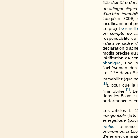
Elle doit être do
un «diagnostique
d'un bien immobili
Jusqu'en 2009, c
insuffisamment pr
Le projet
Grenelle
en compte de la
responsabilité du
«dans le cadre d
déclaration d'ach
motifs précise qu
vérification de co
phonique
, une
a
l'achèvement des 
Le DPE devra êtr
immobilier (que so
[
1
]
), pour que la
[
1
]
l'immobilier
; Le
dans les 5 ans su
performance éner
Les articles L. 
«exigentiel»
(liste
énergétique
(pour
motifs
, annon
environnementales 
d'énergie, de mat