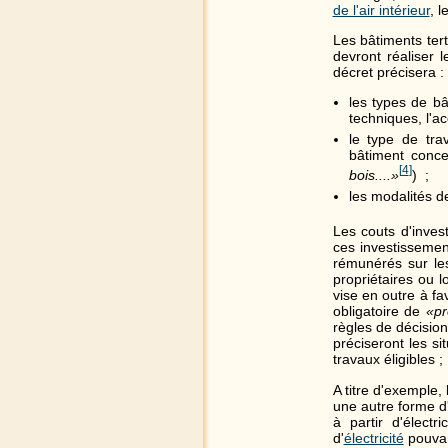
de l'air intérieur
, l
Les bâtiments tert
devront réaliser 
décret précisera :
les types de b
techniques, l'ac
le type de tra
bâtiment conc
[
4
]
bois....»
) ;
les modalités de
Les couts d'inves
ces investissemen
rémunérés sur le
propriétaires ou l
vise en outre à fa
obligatoire de
«pr
règles de décisio
préciseront les si
travaux éligibles ;
A titre d'exemple, l
une autre forme d
à partir d'électr
d'
électricité
pouvan