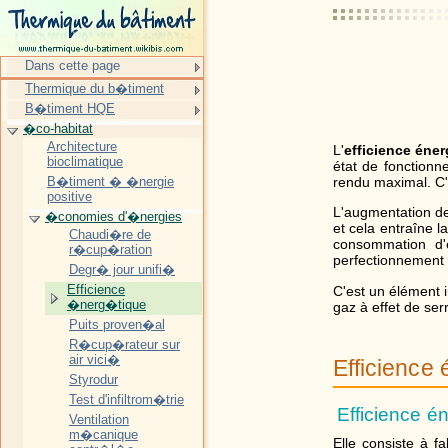
Dans cette page
Thermique du b�timent
B�timent HQE
�co-habitat
Architecture
L'
efficience éne
bioclimatique
état de fonction
B�timent � �nergie
rendu maximal. C'e
positive
L'augmentation de
�conomies d'�nergies
et cela entraîne l
Chaudi�re de
consommation d'
r�cup�ration
perfectionnement d
Degr� jour unifi�
Efficience
C'est un élément i
�nerg�tique
gaz à effet de ser
Puits proven�al
R�cup�rateur sur
air vici�
Efficience
Styrodur
Test d'infiltrom�trie
Efficience é
Ventilation
m�canique
Elle consiste à 