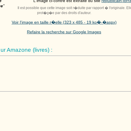
e
L'image ci-contre est extraite du site
republicain-lorra
ue
"
Il est possible que cette image soit r�duite par rapport � l'originale. El
prot�g�e par des droits d'auteur.
Voir l'image en taille r�elle (323 x 485 - 19 ko�-�aspx)
Refaire la recherche sur Google Images
r Amazone (livres) :