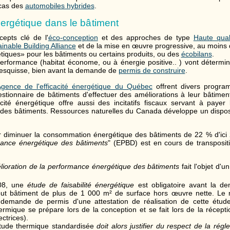
 cas des
automobiles hybrides
.
nergétique dans le bâtiment
epts clé de l'
éco-conception
et des approches de type
Haute qual
inable Building Alliance
et de la mise en œuvre progressive, au moins 
étiques» pour les bâtiments ou certains produits, ou des
écobilans
.
performance (habitat économe, ou à énergie positive.. ) vont détermin
esquisse, bien avant la demande de
permis de construire
.
gence de l'efficacité énergétique du Québec
offrent divers progra
stionnaire de bâtiments d'effectuer des améliorations à leur bâtiment
cacité énergétique offre aussi des incitatifs fiscaux servant à payer l
des bâtiments. Ressources naturelles du Canada développe un disposit
 diminuer la consommation énergétique des bâtiments de 22 % d'ici
ance énergétique des bâtiments
" (EPBD) est en cours de transposi
lioration de la performance énergétique des bâtiments
fait l'objet d'u
08, une
étude de faisabilité énergétique
est obligatoire avant la 
tout bâtiment de plus de 1 000 m² de surface hors œuvre nette. Le 
emande de permis d'une attestation de réalisation de cette étude
ermique se prépare lors de la conception et se fait lors de la récept
ctrices).
tude thermique standardisée
doit alors justifier du respect de la rég