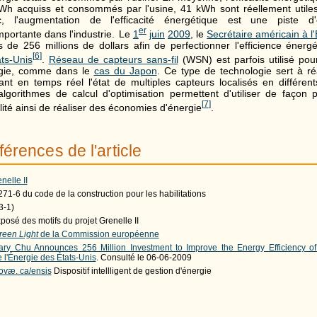
Wh acquiss et consommés par l'usine, 41 kWh sont réellement utile
c, l'augmentation de l'efficacité énergétique est une piste d'
er
mportante dans l'industrie.
Le
1
juin
2009
, le
Secrétaire américain à l
de 256 millions de dollars afin de perfectionner l'efficience énergé
[
6
]
ats-Unis
.
Réseau de capteurs sans-fil
(WSN) est parfois utilisé pour s
ergie, comme dans le
cas du Japon
. Ce type de technologie sert à r
ant en temps réel l'état de multiples capteurs localisés en différen
algorithmes de calcul d'optimisation permettent d'utiliser de façon p
[
7
]
lité ainsi de réaliser des économies d'énergie
.
férences de l'article
nelle II
 271-6 du code de la construction pour les habilitations
3-1)
posé des motifs du projet Grenelle II
reen Light
de la Commission européenne
ary Chu Announces 256 Million Investment to Improve the Energy Efficiency 
l'Énergie des États-Unis
. Consulté le 06-06-2009
novæ. ca/ensis
Dispositif intellligent de gestion d'énergie