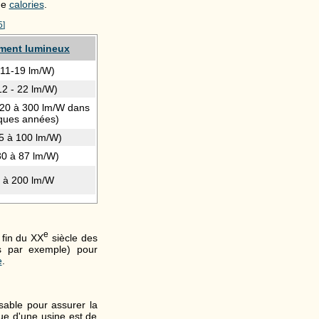
de
calories
.
5
]
ment lumineux
(11-19 lm/W)
12 - 22 lm/W)
120 à 300 lm/W dans
ques années)
5 à 100 lm/W)
30 à 87 lm/W)
 à 200 lm/W
e
 fin du
XX
siècle des
es par exemple) pour
e
.
nsable pour assurer la
que d'une usine est de