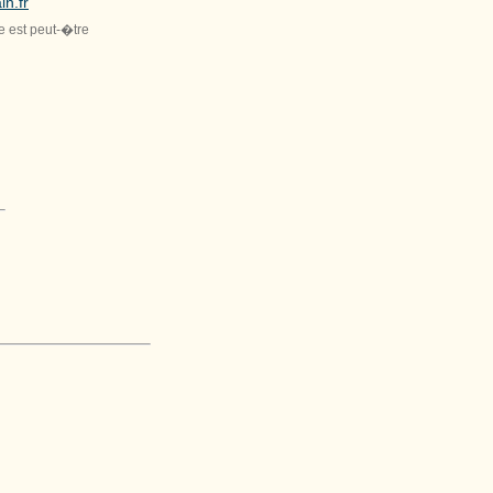
in.fr
le est peut-�tre