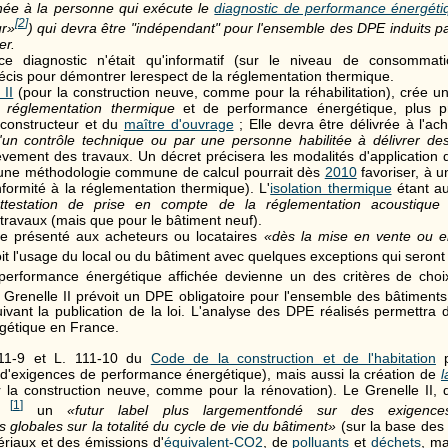
nnée à la personne qui exécute le
diagnostic de performance énergéti
[
2
]
ur»
) qui devra être "indépendant" pour l'ensemble des DPE induits pa
er.
e diagnostic n'était qu'informatif (sur le niveau de consommat
écis pour démontrer lerespect de la réglementation thermique.
 II
(pour la construction neuve, comme pour la réhabilitation), crée 
 réglementation thermique
et de performance énergétique, plus pr
 constructeur et du
maître d'ouvrage
; Elle devra être délivrée à l'a
'un contrôle technique ou par une personne habilitée à délivrer d
èvement des travaux. Un décret précisera les modalités d'application d
'une méthodologie commune de calcul pourrait dès
2010
favoriser, à u
nformité à la réglementation thermique). L'
isolation thermique
étant au
ttestation de prise en compte de la réglementation acoustique
e
travaux (mais que pour le bâtiment neuf).
e présenté aux acheteurs ou locataires
«dès la mise en vente ou e
it l'usage du local ou du bâtiment avec quelques exceptions qui seront
 performance énergétique affichée devienne un des critères de choi
 Grenelle II prévoit un DPE obligatoire pour l'ensemble des bâtiments 
ivant la publication de la loi. L'analyse des DPE réalisés permettra d
gétique en France.
111-9 et L. 111-10 du
Code de la construction et de l'habitation
p
 d'exigences de performance énergétique), mais aussi la création de
l
 la construction neuve, comme pour la rénovation). Le Grenelle II,
[
1
]
ce
un
«futur label plus largementfondé sur des exigenc
globales sur la totalité du cycle de vie du bâtiment»
(sur la base des
ériaux et des émissions d'
équivalent-CO2
, de
polluants
et
déchets
, ma