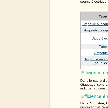
source électrique
Type
Ampoule à inca
Ampoule halog
Diode élec
Tube 
Ampoule
Ampoule au so
(pour l'é
Efficience é
Dans le cadre d'u
étiquettes sont 
indiquer au conso
Efficience én
Dans l'industrie, 
production et l'é