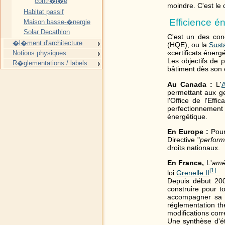
contr�l�e
moindre. C'est le
Habitat passif
Efficience é
Maison basse-�nergie
Solar Decathlon
C'est un des conc
�l�ment d'architecture
(HQE), ou la
Susta
«certificats énerg
Notions physiques
Les objectifs de 
R�glementations / labels
bâtiment dès son 
Au Canada :
L'
A
permettant aux ge
l'Office de l'Effi
perfectionnement 
énergétique.
En Europe :
Pour
Directive "
perform
droits nationaux.
En France,
L'
amé
[
1
]
loi
Grenelle II
..
Depuis début 20
construire pour 
accompagner sa d
réglementation th
modifications corre
Une synthèse d'é