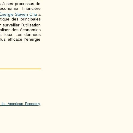
s à ses processus de
économie financière
'Énergie
Steven Chu
a
tique des principales
urveiller l'utilisation
éaliser des économies
ts lieux. Les données
lus efficace l'énergie
of the American Economy
,