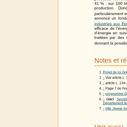
41 % : sur 100 k
production. Don
particulièrement i
annoncé un fonds 
industries aux Ét
efficace de l'én
d'énergie en suiv
traitées par des 
donnant la possibi
Notes et ré
Projet de loi Gre
↑
Voir article L.
↑
article L. 134-
↑
Page 7 de l'ex
↑
programme
G
↑
(en)
Secret
Département de 
↑
http ://www. i
Voir aussi