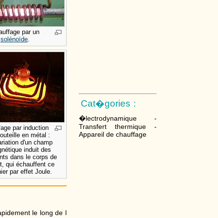
auffage par un
solénoïde
.
Cat�gories :
�lectrodynamique -
Transfert thermique -
age par induction
Appareil de chauffage
outeille en métal :
ariation d'un champ
nétique induit des
nts dans le corps de
et, qui échauffent ce
ier par effet Joule.
apidement le long de l