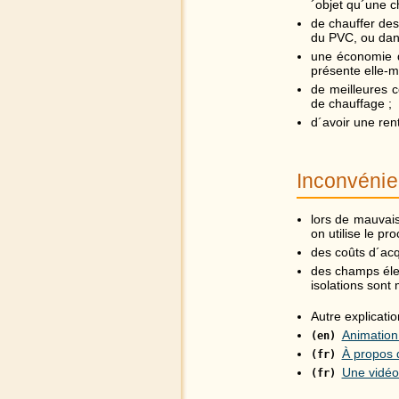
´objet qu´une ch
de chauffer de
du PVC, ou dan
une économie d
présente elle-m
de meilleures c
de chauffage ;
d´avoir une ren
Inconvénie
lors de mauvais
on utilise le p
des coûts d´acq
des champs éle
isolations sont 
Autre explicati
Animation 
(en)
À propos 
(fr)
Une vidéo 
(fr)