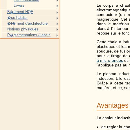
Le corps à chau
Divers
électromagnétiq
B�timent HQE
conducteur (un m
�co-habitat
magnétique. Cet a
�l�ment d'architecture
dans le matériau 
alors à l´intérie
Notions physiques
repose sur le fon
R�glementations / labels
Cette chaleur indu
plastiques et les 
soudure, de fusio
pour le tirage de
à micro-ondes
uti
´applique pas au m
Le plasma induct
induction. Elle es
Grâce à cette te
matière, et ce, sa
Avantages 
La chaleur inducti
de régler la ch