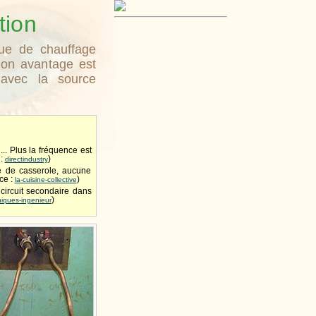
tion
que de chauffage
Son avantage est
 avec la source
.. Plus la fréquence est
 :
)
directindustry
ce de casserole, aucune
rce :
)
la-cuisine-collective
 circuit secondaire dans
)
iques-ingenieur