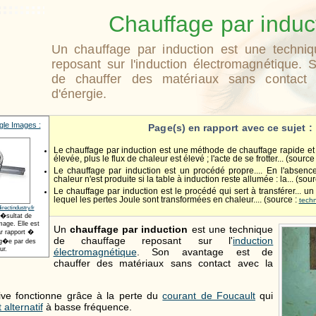
Chauffage par induc
Un chauffage par induction est une techni
reposant sur l'induction électromagnétique. 
de chauffer des matériaux sans contact
d'énergie.
le Images :
Page(s) en rapport avec ce sujet :
Le chauffage par induction est une méthode de chauffage rapide et .
élevée, plus le flux de chaleur est élevé ; l'acte de se frotter... (source
Le chauffage par induction est un procédé propre.... En l'absen
chaleur n'est produite si la table à induction reste allumée : la... (sou
Le chauffage par induction est le procédé qui sert à transférer... un
lequel les pertes Joule sont transformées en chaleur.... (source :
techn
rectindustry.fr
r�sultat de
age. Elle est
Un
chauffage par induction
est une technique
r rapport �
de chauffage reposant sur l'
induction
t�g�e par des
ur.
électromagnétique
. Son avantage est de
chauffer des matériaux sans contact avec la
ive fonctionne grâce à la perte du
courant de Foucault
qui
 alternatif
à basse fréquence.