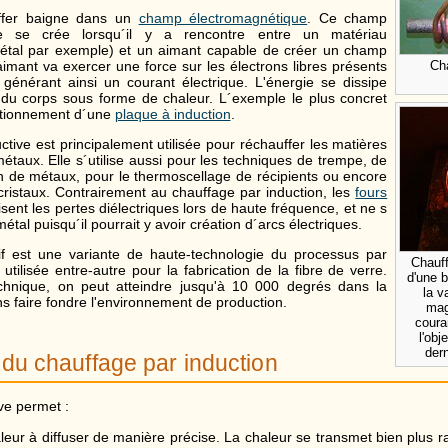
ffer baigne dans un
champ électromagnétique
. Ce champ
ue se crée lorsqu´il y a rencontre entre un matériau
étal par exemple) et un aimant capable de créer un champ
imant va exercer une force sur les électrons libres présents
Ch
générant ainsi un courant électrique. L'énergie se dissipe
ur du corps sous forme de chaleur. L´exemple le plus concret
ctionnement d´une
plaque à induction
.
ctive est principalement utilisée pour réchauffer les matières
métaux. Elle s´utilise aussi pour les techniques de trempe, de
n de métaux, pour le thermoscellage de récipients ou encore
 cristaux. Contrairement au chauffage par induction, les
fours
lisent les pertes diélectriques lors de haute fréquence, et ne s
étal puisqu´il pourrait y avoir création d´arcs électriques.
if est une variante de haute-technologie du processus par
Chauff
t utilisée entre-autre pour la fabrication de la fibre de verre.
d'une b
chnique, on peut atteindre jusqu'à 10 000 degrés dans la
la v
ns faire fondre l'environnement de production.
mag
coura
l'obj
dern
du chauffage par induction
ve permet :
aleur à diffuser de manière précise. La chaleur se transmet bien plus r