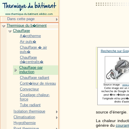
Dans cette page
Thermique du b�timent
Chauffage
A�rotherme
Air puls�
Chauffage � air
Recherche sur Goog
puls�
Chauffage
d�centralis�
Chauffage par
induction
Chauffage radiant
Contr�leur de niveau
Source image :
www.di
Cette image est un 
Convecteur
recherche de Google Im
Couplage chaleur-
peut-�tre r�duite pa
force
l'originale et/ou pro
droits d'aute
Tube radiant
Isolation thermique
source d'énergie.
Climatisation
La chaleur induct
Hygrothermie
génère du
courant
Pont thermique